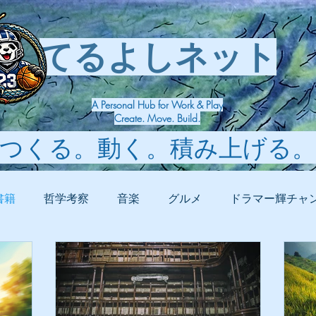
てるよしネット
A Personal Hub for Work & Play
Create. Move. Build.
つくる。動く。積み上げる。
書籍
哲学考察
音楽
グルメ
ドラマー輝チャ