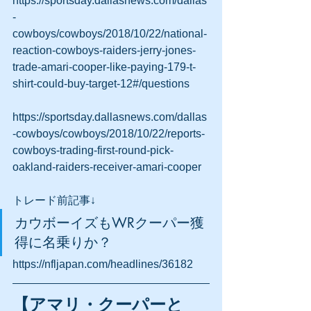
https://sportsday.dallasnews.com/dallas
-
cowboys/cowboys/2018/10/22/national-
reaction-cowboys-raiders-jerry-jones-
trade-amari-cooper-like-paying-179-t-
shirt-could-buy-target-12#/questions
https://sportsday.dallasnews.com/dallas
-cowboys/cowboys/2018/10/22/reports-
cowboys-trading-first-round-pick-
oakland-raiders-receiver-amari-cooper
トレード前記事↓
カウボーイズもWRクーパー獲
得に名乗りか？
https://nfljapan.com/headlines/36182
【アマリ・クーパーと