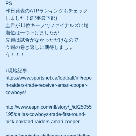
PS
昨日発表のATPランキングもチェック
しました！(記事最下部)
圭君が11位キープでファイナルズ出場
順位は一つ下げましたが
先週は試合がなかっただけなので
今週の巻き返しに期待しましょ
う！！！
↓現地記事
https://www.sportsnet.ca/football/nfl/repo
rt-raiders-trade-receiver-amari-cooper-
cowboys/
http://www.espn.com/nfl/story/_/id/25055
195/dallas-cowboys-trade-first-round-
pick-oakland-raiders-amari-cooper