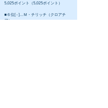
5,025ポイント（5,025ポイント）
■６位[ - ]…Ｍ・チリッチ（クロアチ
ア）
4,185ポイント（4,185ポイント）
■７位[ - ]…Ｄ・ティーム（オーストリ
ア）
3,825ポイント（3,825ポイント）
■８位[ - ]…Ｋ・アンダーソン（南アフ
リカ）
3,730ポイント（3,775ポイント）
■９位[ ↑1 ]…Ｊ・イズナー
3,380ポイント（3,290ポイント）
■１０位[ ↓1 ]…Ｇ・ディミトロフ（ブル
ガリア）