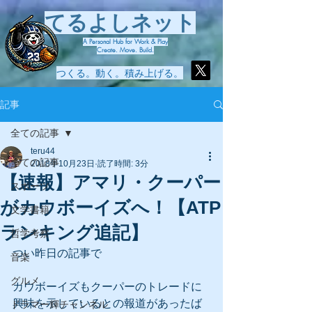
てるよしネット
A Personal Hub for Work & Play
Create. Move. Build.
つくる。動く。積み上げる。
記事
全ての記事
teru44
全ての記事
2018年10月23日
読了時間: 3分
【速報】アマリ・クーパー
スポーツ
がカウボーイズへ！【ATP
文学書籍
ランキング追記】
哲学考察
つい昨日の記事で
音楽
グルメ
カウボーイズもクーパーのトレードに
興味を示しているとの報道があったば
ドラマー輝チャンネル