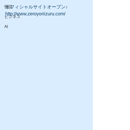
怪談
オフィシャルサイトオープン↓
http://www.zeroyoriizuru.com/
ビジネス
AI