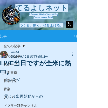
てるよしネット
A Personal Hub for Work & Play
Create. Move. Build.
つくる。動く。積み上げる。
記事
全ての記事
teru44
全ての記事
2018年9月2日
読了時間: 2分
LIVE当日ですが全米に熱
スポーツ
中。
文学書籍
てことで
哲学考察
音楽
零より出再始動からの
グルメ
ドラマー輝チャンネル