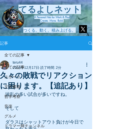
てるよしネット
A Personal Hub for Work & Play
Create. Move. Build.
つくる。動く。積み上げる。
記事
全ての記事
teru44
全ての記事
2018年12月17日
読了時間: 2分
久々の敗戦でリアクション
スポーツ
に困ります。【追記あり】
文学書籍
波乱の多い試合が多いですね。
哲学考察
音楽
そして
グルメ
ダラスはシャットアウト負けが今日で
ドラマー輝チャンネル
良かったと思う。