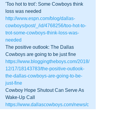
'Too hot to trot': Some Cowboys think 
loss was needed
http://www.espn.com/blog/dallas-
cowboys/post/_/id/4768256/too-hot-to-
trot-some-cowboys-think-loss-was-
needed
The positive outlook: The Dallas 
Cowboys are going to be just fine
https://www.bloggingtheboys.com/2018/
12/17/18143783/the-positive-outlook-
the-dallas-cowboys-are-going-to-be-
just-fine
Cowboy Hope Shutout Can Serve As 
Wake-Up Call
https://www.dallascowboys.com/news/c
owboy-hope-shutout-can-serve-as-
wake-up-call
スポーツ