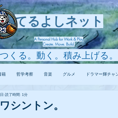
てるよしネット
A Personal Hub for Work & Play
Create. Move. Build.
つくる。動く。積み上げる。
書籍
哲学考察
音楽
グルメ
ドラマー輝チャ
2日
読了時間: 1分
ワシントン。