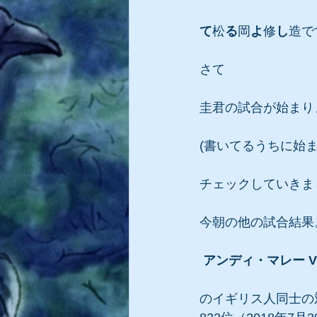
て
松
る
岡
よ
修
し
造で
さて
圭君の試合が始まり
(書いてるうちに始ま
チェックしていきま
今朝の他の試合結果
 アンディ・マレー 
のイギリス人同士の