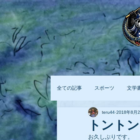
全ての記事
スポーツ
文学
teru44
2018年8月
ビジネス
AI
トントン
お久しぶりです。