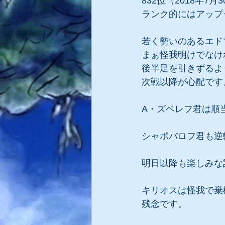
832位（2018年7
ランク的にはアップ
若く勢いのあるエド
まぁ怪我明けでなけ
後半足を引きずるよ
次戦以降が心配です
A・ズベレフ君は順
シャポバロフ君も逆
明日以降も楽しみな
キリオスは怪我で棄
残念です。