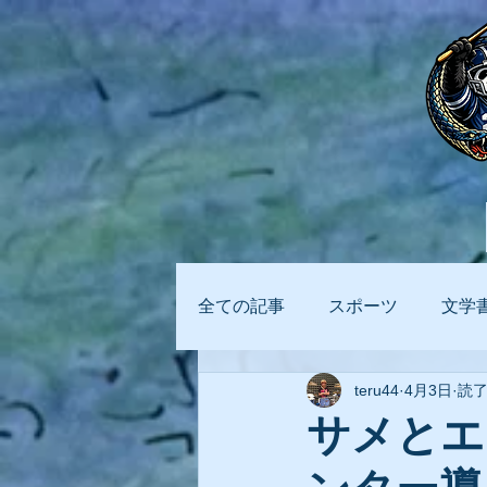
全ての記事
スポーツ
文学
teru44
4月3日
読了
ビジネス
AI
サメとエ