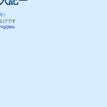
入記ー
5分）
み上げです
2jPVgQWw