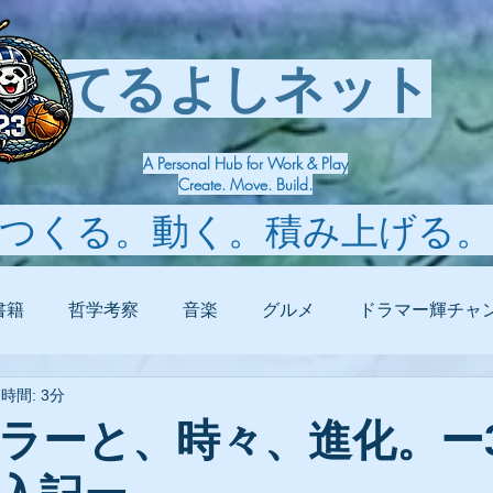
てるよしネット
A Personal Hub for Work & Play
Create. Move. Build.
つくる。動く。積み上げる。
書籍
哲学考察
音楽
グルメ
ドラマー輝チャ
時間: 3分
ラーと、時々、進化。ー