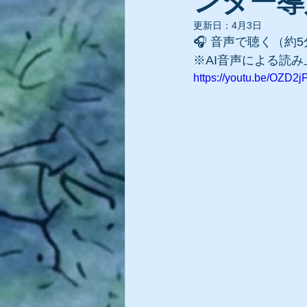
ンター導
更新日：
4月3日
🎧 音声で聴く（約
※AI音声による読
https://youtu.be/OZD