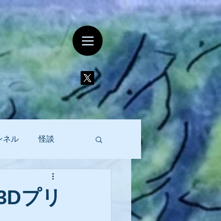
ンネル
怪談
3Dプリ