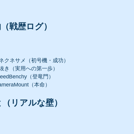
物（戦歴ログ）
ネクネサメ（初号機・成功）
抜き（実用への第一歩）
edBenchy（登竜門）
meraMount（本命）
と（リアルな壁）