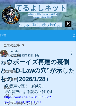
てるよしネット
A Personal Hub for Work & Play
Create. Move. Build.
つくる。動く。積み上げる。
記事
全ての記事
teru44
全ての記事
1月28日
読了時間: 3分
カウボーイズ再建の裏側
スポーツ
と、“D-Lawの穴”が示した
文学書籍
もの（2026/1/28）
哲学考察
🎧 音声で聴く（約4分）
音楽
※AI音声による読み上げです
グルメ
https://youtu.be/X-2BcEEoL5c?
si=X86GsTUF18SH12tU
ドラマー輝チャンネル