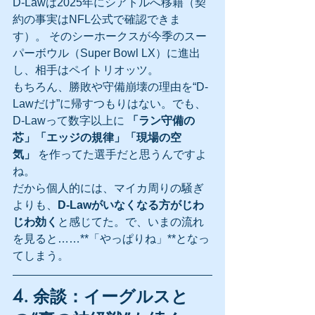
D-Lawは2025年にシアトルへ移籍（契
約の事実はNFL公式で確認できま
す）。 そのシーホークスが今季のスー
パーボウル（Super Bowl LX）に進出
し、相手はペイトリオッツ。
もちろん、勝敗や守備崩壊の理由を“D-
Lawだけ”に帰すつもりはない。でも、
D-Lawって数字以上に 
「ラン守備の
芯」「エッジの規律」「現場の空
気」
 を作ってた選手だと思うんですよ
ね。
だから個人的には、マイカ周りの騒ぎ
よりも、
D-Lawがいなくなる方がじわ
じわ効く
と感じてた。で、いまの流れ
を見ると……**「やっぱりね」**となっ
てしまう。
4. 余談：イーグルスと