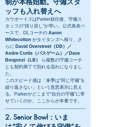
制が本格始動。守備スタ
ッフも入れ替えへ
カウボーイズはParker就任後、守備ス
タッフの“揺り戻し”が早い。公式発表ベ
ースで、DLコーチの 
Aaron 
Whitecotton
 がタイタンズへ移り、さ
らに 
David Overstreet（DB）／
Andre Curtis（パスゲーム）／Dave 
Borgonzi（LB）
 ら複数の守備コーチ
とも契約満了で別れる流れになりまし
た。
このスピード感は「来季は“同じ守備”を
繰り返さない」という意思表示に見え
る。Parkerがどこまで“自分の守備”に寄
せていくのか、ここからが本番です。
2. Senior Bowl：いま
は“安くて伸びる守備”を