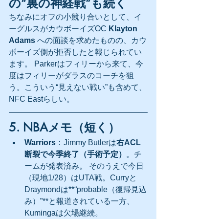
の“裏の神経戦”も続く
ちなみにオフの小競り合いとして、イ
ーグルスがカウボーイズOC 
Klayton 
Adams
 への面談を求めたものの、カウ
ボーイズ側が拒否したと報じられてい
ます。 Parkerはフィリーから来て、今
度はフィリーがダラスのコーチを狙
う。こういう“見えない戦い”も含めて、
NFC Eastらしい。
5. NBAメモ（短く）
Warriors
：Jimmy Butlerは
右ACL
断裂で今季終了（手術予定）
。チ
ームが発表済み。 そのうえで今日
（現地1/28）はUTA戦。Curryと
Draymondは**“probable（復帰見込
み）”**と報道されている一方、
Kumingaは欠場継続。