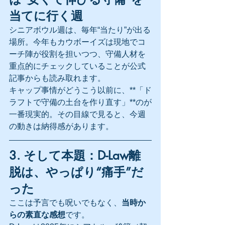
当てに行く週
シニアボウル週は、毎年“当たり”が出る
場所。今年もカウボーイズは現地でコ
ーチ陣が役割を担いつつ、守備人材を
重点的にチェックしていることが公式
記事からも読み取れます。
キャップ事情がどうこう以前に、**「ド
ラフトで守備の土台を作り直す」**のが
一番現実的。その目線で見ると、今週
の動きは納得感があります。
3. そして本題：D-Law離
脱は、やっぱり“痛手”だ
った
ここは予言でも呪いでもなく、
当時か
らの素直な感想
です。