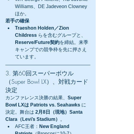
Williams、DE Jadeveon Clowney 
ほか。
若手の確保
Traeshon Holden／Zion 
Childress
 らを含むグループと、
Reserve/Future契約
を締結。来季
キャンプでの競争枠を先に押さえ
ています。
3. 第60回スーパーボウル
（Super Bowl LX）、対戦カード
決定
カンファレンス決勝の結果、
Super 
Bowl LXは Patriots vs. Seahawks
 に
決定。舞台は 
2月8日（現地）Santa 
Clara（Levi’s Stadium）
。
AFC王者：
New England 
Patriots
（Broncosに10-7）