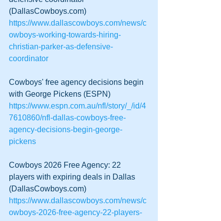
(DallasCowboys.com)
https://www.dallascowboys.com/news/c
owboys-working-towards-hiring-
christian-parker-as-defensive-
coordinator
Cowboys' free agency decisions begin 
with George Pickens (ESPN)
https://www.espn.com.au/nfl/story/_/id/4
7610860/nfl-dallas-cowboys-free-
agency-decisions-begin-george-
pickens
Cowboys 2026 Free Agency: 22 
players with expiring deals in Dallas 
(DallasCowboys.com)
https://www.dallascowboys.com/news/c
owboys-2026-free-agency-22-players-