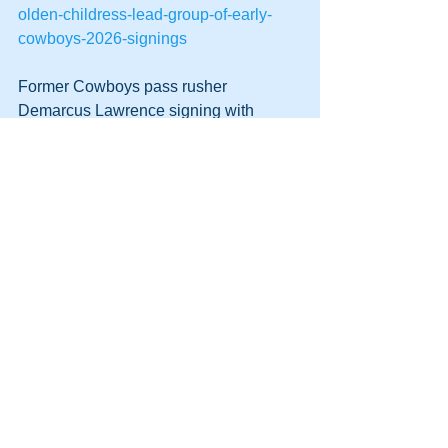
olden-childress-lead-group-of-early-
cowboys-2026-signings
Former Cowboys pass rusher 
Demarcus Lawrence signing with 
Seahawks (NFL.com)
https://www.nfl.com/news/former-
cowboys-pass-rusher-demarcus-
lawrence-signing-three-year-contract-
with-seahawks
スポーツ
すべて表示
最新記事