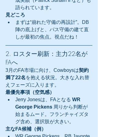
成実績（Patrick Surtain II など）も
語られています。
見どころ
まずは“崩れた守備の再設計”。DB
陣の底上げと、パス守備の建て直
しが最初の焦点。視点だね！
2. ロスター刷新：主力22名が
FAへ
3月のFA市場に向け、Cowboysは
契約
満了22名
を抱える状況。大きな入れ替
えフェーズに入ります。
最優先事項（空気感）
Jerry Jonesは、FAとなる 
WR 
George Pickens
 周りから判断が
始まるムード。フランチャイズタ
グ含め、選択肢が大きい。
主なFA候補（例）
WR George Pickens、RB Javonte 