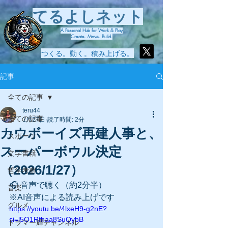
てるよしネット
A Personal Hub for Work & Play
Create. Move. Build.
つくる。動く。積み上げる。
記事
全ての記事
teru44
全ての記事
1月27日
読了時間: 2分
カウボーイズ再建人事と、
スポーツ
スーパーボウル決定
文学書籍
（2026/1/27）
哲学考察
🎧 音声で聴く（約2分半）
音楽
※AI音声による読み上げです
グルメ
https://youtu.be/4lxeH9-g2nE?
si=l5O1Rfhaa8SuQybB
ドラマー輝チャンネル